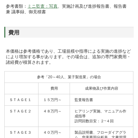
参考書類：
ミニ監査：写真
、実施計画及び進捗報告書、報告書
兼 議事録、御見積書
費用
本価格は参考価格であり、工場規模や指導による実施の進捗など
により増加する事があります。その場合は、追加の専門家費用・
諸経費が積算されます。
参考「20～40人、菓子製造業」の場合
費用
成果物及び作業内容
ＳＴＡＧＥ１
１５万円～
監査報告書
ＳＴＡＧＥ２
４８万円～
ヒアリング実施、マニュアル作
成指導
訪問回数目安：２~４回
ＳＴＡＧＥ３
４０万円～
製品説明書、フローダイアグラ
ム、危害要因分析表、文書管理