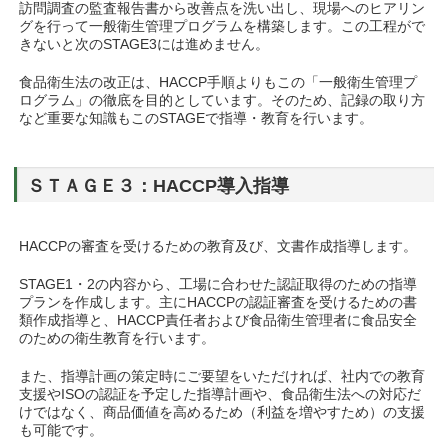
訪問調査の監査報告書から改善点を洗い出し、現場へのヒアリン
グを行って一般衛生管理プログラムを構築します。この工程がで
きないと次のSTAGE3には進めません。
食品衛生法の改正は、HACCP手順よりもこの「一般衛生管理プ
ログラム」の徹底を目的としています。そのため、記録の取り方
など重要な知識もこのSTAGEで指導・教育を行います。
ＳＴＡＧＥ３：HACCP導入指導
HACCPの審査を受けるための教育及び、文書作成指導します。
STAGE1・2の内容から、工場に合わせた認証取得のための指導
プランを作成します。主にHACCPの認証審査を受けるための書
類作成指導と、HACCP責任者および食品衛生管理者に食品安全
のための衛生教育を行います。
また、指導計画の策定時にご要望をいただければ、社内での教育
支援やISOの認証を予定した指導計画や、食品衛生法への対応だ
けではなく、商品価値を高めるため（利益を増やすため）の支援
も可能です。