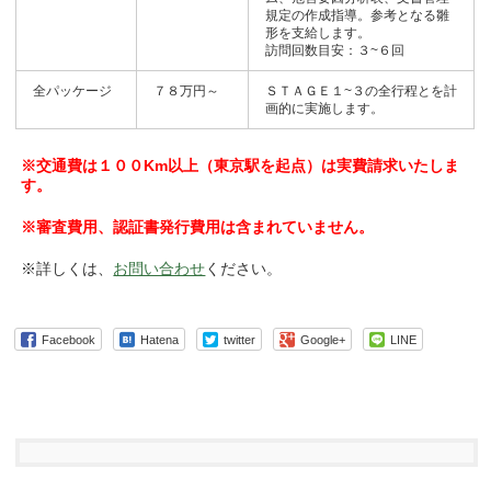
規定の作成指導。参考となる雛
形を支給します。
訪問回数目安：３~６回
全パッケージ
７８万円～
ＳＴＡＧＥ１~３の全行程とを計
画的に実施します。
※交通費は１００Km以上（東京駅を起点）は実費請求いたしま
す。
※審査費用、認証書発行費用は含まれていません。
※詳しくは、
お問い合わせ
ください。
Facebook
Hatena
twitter
Google+
LINE