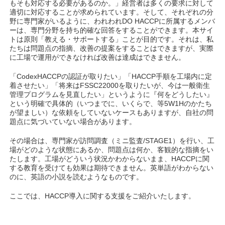
もそも対応する必要があるのか。」経営者は多くの要求に対して
適切に対応することが求められています。そして、それぞれの分
野に専門家がいるように、われわれDO HACCPに所属するメンバ
ーは、専門分野を持ち的確な回答をすることができます。本サイ
トは原則「教える・サポートする」ことが目的です。それは、私
たちは問題点の指摘、改善の提案をすることはできますが、実際
に工場で運用ができなければ改善は達成はできません。
「CodexHACCPの認証が取りたい」「HACCP手順を工場内に定
着させたい」「将来はFSSC22000を取りたいが、今は一般衛生
管理プログラムを見直したい」というように『何をどうしたい』
という明確で具体的（いつまでに、いくらで、等5W1Hのかたち
が望ましい）な依頼をしていないケースもありますが、自社の問
題点に気づいていない場合があります。
その場合は、専門家が訪問調査（ミニ監査/STAGE1）を行い、工
場がどのような状態にあるか、問題点は何か、客観的な指摘をい
たします。工場がどういう状況かわからないまま、HACCPに関
する教育を受けても効果は期待できません。英単語がわからない
のに、英語の小説を読むようなものです。
ここでは、HACCP導入に関する支援をご紹介いたします。